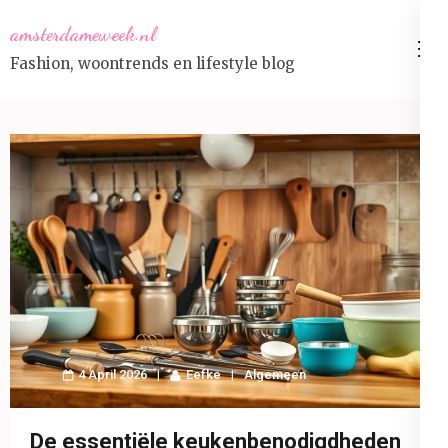
Skip
amsterdameweek.nl
to
Fashion, woontrends en lifestyle blog
content
(Press
Enter)
4 April 2026
Eefke
Algemeen
De essentiële keukenbenodigdheden