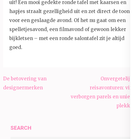
uit! Een mooi gedekte ronde tafel met kaarsen en
hapjes straalt gezelligheid uit en zet direct de toon
voor een geslaagde avond. Of het nu gaat om een
spelletjesavond, een filmavond of gewoon lekker
bijkletsen – met een ronde salontafel zit je altijd
goed.
Post
De betovering van
Onvergetelijke
navigation
designermerken
reisavonturen: vind
verborgen parels en unieke
plekken
SEARCH