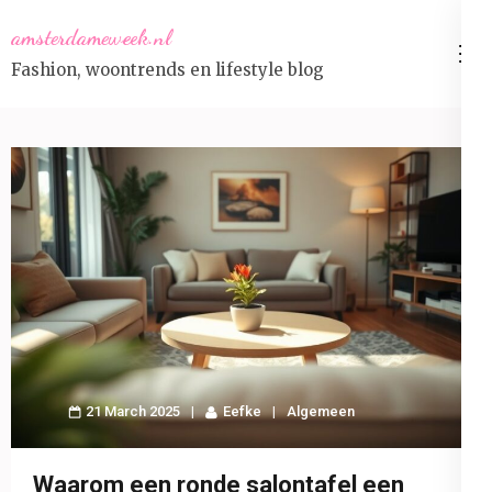
Skip
amsterdameweek.nl
to
Fashion, woontrends en lifestyle blog
content
(Press
Enter)
21 March 2025
Eefke
Algemeen
Waarom een ronde salontafel een