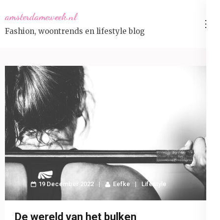
Skip
amsterdameweek.nl
to
Fashion, woontrends en lifestyle blog
content
(Press
Enter)
19 December 2022
Eefke
Lifestyle
De wereld van het bulken