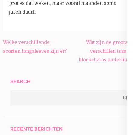
proces dat weken, maar vooral maanden soms
jaren duurt.
Post
Welke verschillende
Wat zijn de grootste
navigation
soorten longsleeves zijn er?
verschillen tussen
blockchains onderling?
SEARCH
RECENTE BERICHTEN