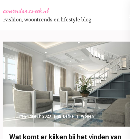
Skip
amsterdameweek.nl
to
Fashion, woontrends en lifestyle blog
content
(Press
Enter)
24 March 2023
Eefke
Wonen
Wat komt er kijken bij het vinden van